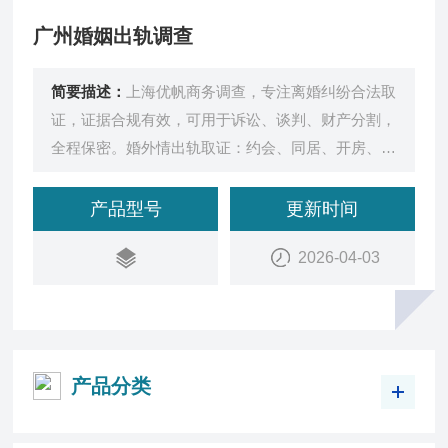
广州婚姻出轨调查
简要描述：
上海优帆商务调查，专注离婚纠纷合法取
证，证据合规有效，可用于诉讼、谈判、财产分割，
全程保密。婚外情出轨取证：约会、同居、开房、亲
密行为、第三者相关证据收集婚内财产调查：隐匿房
产、车辆、存款、理财、股权、经营收入、债务核查
产品型号
更新时间
财产转移取证：恶意转账、虚假消费、假离婚避债、
2026-04-03
资产转移线索固定家暴取证：家暴行为
产品分类